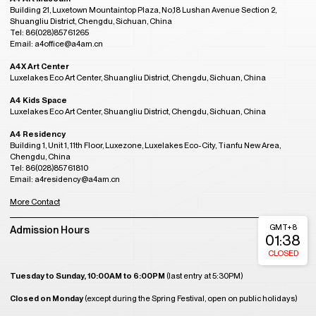
Building 21, Luxetown Mountaintop Plaza, No,18 Lushan Avenue Section 2,
Shuangliu District, Chengdu, Sichuan, China
Tel: 86(028)85761265
Email: a4office@a4am.cn
A4X Art Center
Luxelakes Eco Art Center, Shuangliu District, Chengdu, Sichuan, China
A4 Kids Space
Luxelakes Eco Art Center, Shuangliu District, Chengdu, Sichuan, China
A4 Residency
Building 1, Unit 1, 11th Floor, Luxezone, Luxelakes Eco-City, Tianfu New Area,
Chengdu, China
Tel: 86(028)85761810
Email: a4residency@a4am.cn
More Contact
GMT+8
Admission Hours
01:38
CLOSED
Tuesday to Sunday, 10:00AM to 6:00PM
(last entry at 5:30PM)
Closed on Monday
(except during the Spring Festival, open on public holidays)