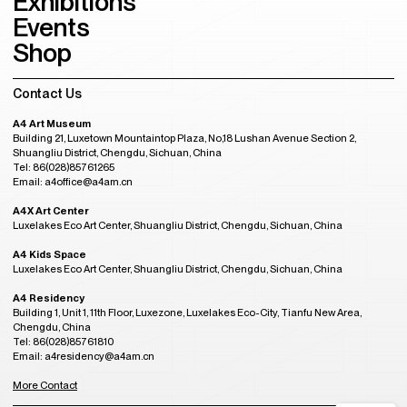
Exhibitions
Events
Shop
Contact Us
A4 Art Museum
Building 21, Luxetown Mountaintop Plaza, No,18 Lushan Avenue Section 2,
Shuangliu District, Chengdu, Sichuan, China
Tel: 86(028)85761265
Email: a4office@a4am.cn
A4X Art Center
Luxelakes Eco Art Center, Shuangliu District, Chengdu, Sichuan, China
A4 Kids Space
Luxelakes Eco Art Center, Shuangliu District, Chengdu, Sichuan, China
A4 Residency
Building 1, Unit 1, 11th Floor, Luxezone, Luxelakes Eco-City, Tianfu New Area,
Chengdu, China
Tel: 86(028)85761810
Email: a4residency@a4am.cn
More Contact