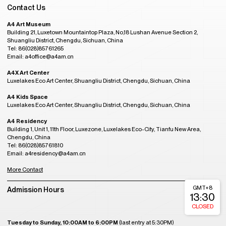
Contact Us
A4 Art Museum
Building 21, Luxetown Mountaintop Plaza, No,18 Lushan Avenue Section 2,
Shuangliu District, Chengdu, Sichuan, China
Tel: 86(028)85761265
Email: a4office@a4am.cn
A4X Art Center
Luxelakes Eco Art Center, Shuangliu District, Chengdu, Sichuan, China
A4 Kids Space
Luxelakes Eco Art Center, Shuangliu District, Chengdu, Sichuan, China
A4 Residency
Building 1, Unit 1, 11th Floor, Luxezone, Luxelakes Eco-City, Tianfu New Area,
Chengdu, China
Tel: 86(028)85761810
Email: a4residency@a4am.cn
More Contact
GMT+8
Admission Hours
13:30
CLOSED
Tuesday to Sunday, 10:00AM to 6:00PM
(last entry at 5:30PM)