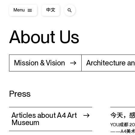
Menu
中文
About Us
Mission & Vision
Architecture an
Press
Articles about A4 Art
今天，感
Museum
YOU成都 2
——A4美