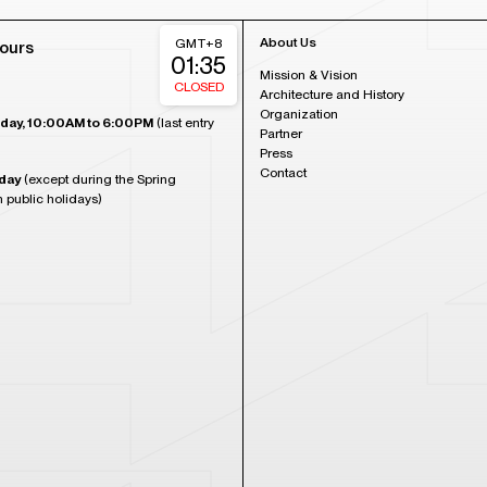
About Us
GMT+8
ours
01:35
Mission & Vision
CLOSED
Architecture and History
Organization
day, 10:00AM to 6:00PM
(last entry
Partner
Press
Contact
day
(except during the Spring
n public holidays)