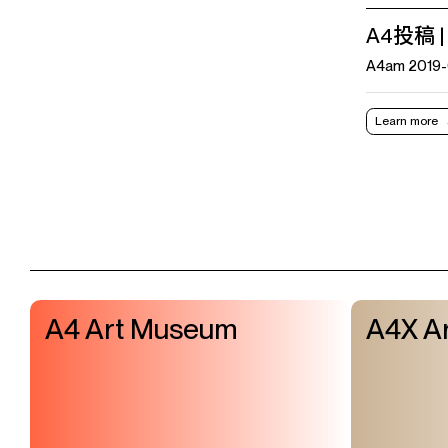
A4投稿
A4am 2019-
Learn more
A4 Art Museum
A4X Ar