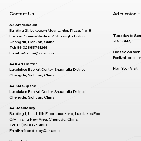
Contact Us
Admission H
A4 Art Museum
Building 21, Luxetown Mountaintop Plaza, No,18
Tuesday to Sun
Lushan Avenue Section 2, Shuangliu District,
at 5:30PM)
Chengdu, Sichuan, China
Tel: 86(028)85761265
Closed on Mon
Email: a4office@a4am.cn
Festival, open o
A4X Art Center
Plan Your Visit
Luxelakes Eco Art Center, Shuangliu District,
Chengdu, Sichuan, China
A4 Kids Space
Luxelakes Eco Art Center, Shuangliu District,
Chengdu, Sichuan, China
A4 Residency
Building 1, Unit 1, 11th Floor, Luxezone, Luxelakes Eco-
City, Tianfu New Area, Chengdu, China
Tel: 86(028)85761810
Email: a4residency@a4am.cn